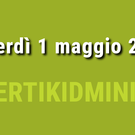
erdì 1 maggio 
ERTIKID
MIN