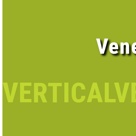
Ven
VERTICAL
V