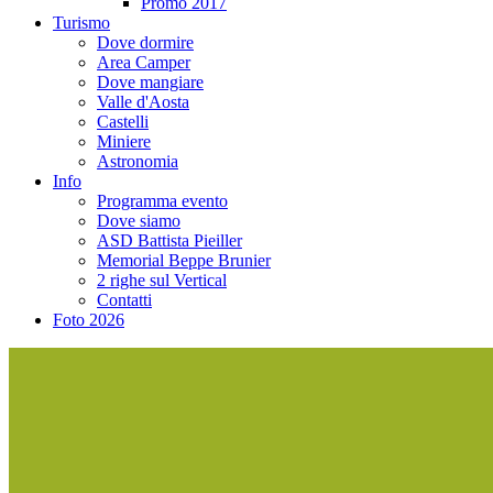
Promo 2017
Turismo
Dove dormire
Area Camper
Dove mangiare
Valle d'Aosta
Castelli
Miniere
Astronomia
Info
Programma evento
Dove siamo
ASD Battista Pieiller
Memorial Beppe Brunier
2 righe sul Vertical
Contatti
Foto 2026